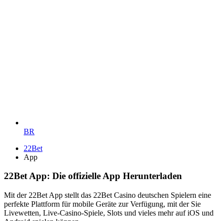
BR
22Bet
App
22Bet App: Die offizielle App Herunterladen
Mit der 22Bet App stellt das 22Bet Casino deutschen Spielern eine
perfekte Plattform für mobile Geräte zur Verfügung, mit der Sie
Livewetten, Live-Casino-Spiele, Slots und vieles mehr auf iOS und