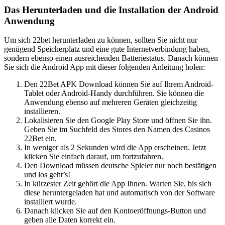
Das Herunterladen und die Installation der Android
Anwendung
Um sich 22bet herunterladen zu können, sollten Sie nicht nur
genügend Speicherplatz und eine gute Internetverbindung haben,
sondern ebenso einen ausreichenden Batteriestatus. Danach können
Sie sich die Android App mit dieser folgenden Anleitung holen:
Den 22Bet APK Download können Sie auf Ihrem Android-
Tablet oder Android-Handy durchführen. Sie können die
Anwendung ebenso auf mehreren Geräten gleichzeitig
installieren.
Lokalisieren Sie den Google Play Store und öffnen Sie ihn.
Geben Sie im Suchfeld des Stores den Namen des Casinos
22Bet ein.
In weniger als 2 Sekunden wird die App erscheinen. Jetzt
klicken Sie einfach darauf, um fortzufahren.
Den Download müssen deutsche Spieler nur noch bestätigen
und los geht’s!
In kürzester Zeit gehört die App Ihnen. Warten Sie, bis sich
diese heruntergeladen hat und automatisch von der Software
installiert wurde.
Danach klicken Sie auf den Kontoeröffnungs-Button und
geben alle Daten korrekt ein.