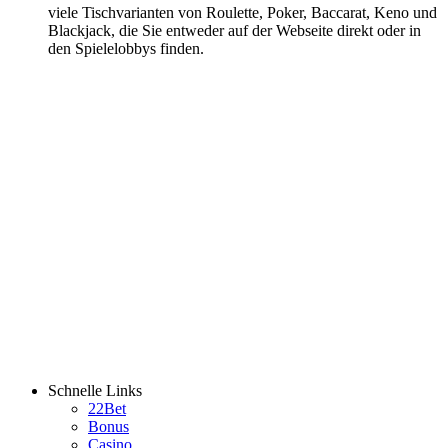
viele Tischvarianten von Roulette, Poker, Baccarat, Keno und
Blackjack, die Sie entweder auf der Webseite direkt oder in
den Spielelobbys finden.
Schnelle Links
22Bet
Bonus
Casino