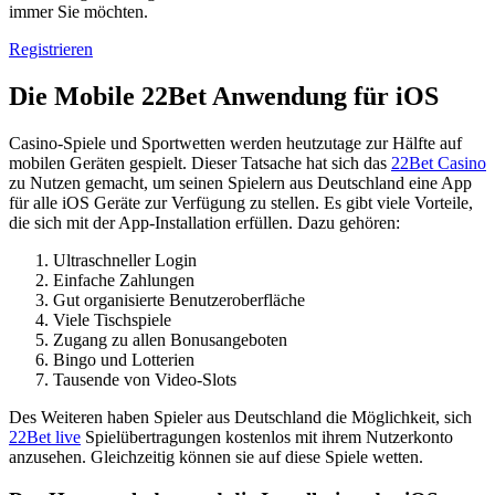
immer Sie möchten.
Registrieren
Die Mobile 22Bet Anwendung für iOS
Casino-Spiele und Sportwetten werden heutzutage zur Hälfte auf
mobilen Geräten gespielt. Dieser Tatsache hat sich das
22Bet Casino
zu Nutzen gemacht, um seinen Spielern aus Deutschland eine App
für alle iOS Geräte zur Verfügung zu stellen. Es gibt viele Vorteile,
die sich mit der App-Installation erfüllen. Dazu gehören:
Ultraschneller Login
Einfache Zahlungen
Gut organisierte Benutzeroberfläche
Viele Tischspiele
Zugang zu allen Bonusangeboten
Bingo und Lotterien
Tausende von Video-Slots
Des Weiteren haben Spieler aus Deutschland die Möglichkeit, sich
22Bet live
Spielübertragungen kostenlos mit ihrem Nutzerkonto
anzusehen. Gleichzeitig können sie auf diese Spiele wetten.