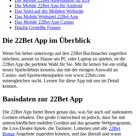
Die Mobile 22Bet Anwendung für iOS
Die Mobile 22Bet App für Android
Das Spiel auf der Mobilen Webseite
Das Mobile Wettspiel 22Bet App
Das Mobile 22Bet App Casino
Häufig Gestellte Fragen
Die 22Bet App im Überblick
Wenn Sie lieber unterwegs auf den 22Bet Buchmacher zugreifen
möchten, anstatt zu Hause am PC oder Laptop zu spielen, ist die
22Bet App die perfekte Wahl für Sie. Mit ihr lernen Sie ein völlig
neues Spielerlebnis kennen, das mit der riesigen Auswahl an
Casino- und Sportwettenspielen von www.22bet.com
seinesgleichen sucht. Lernen Sie diese App mit uns im Detail
kennen.
Basisdaten zur 22Bet App
Die 22Bet App bietet Ihnen genau das, was Sie auch auf stationären
Geräten erhalten. Der große Unterschied ist jedoch, dass Sie mit
unterschiedlichen mobilen Geräten auf das gesamte Wettprogramm,
die Live-Dealer-Spiele, die Turniere, Lotterien und alle
22Bet
Bonus
Angebote zugreifen können, und das überall und wann