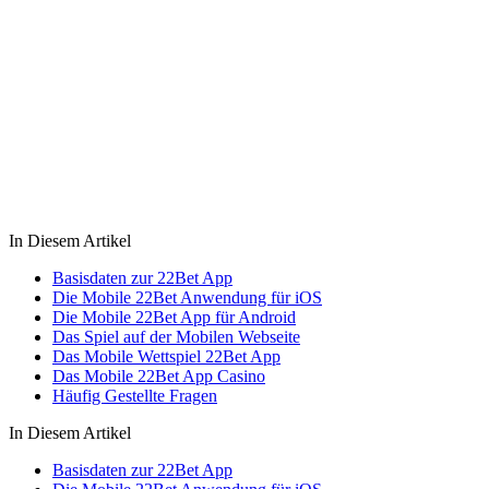
In Diesem Artikel
Basisdaten zur 22Bet App
Die Mobile 22Bet Anwendung für iOS
Die Mobile 22Bet App für Android
Das Spiel auf der Mobilen Webseite
Das Mobile Wettspiel 22Bet App
Das Mobile 22Bet App Casino
Häufig Gestellte Fragen
In Diesem Artikel
Basisdaten zur 22Bet App