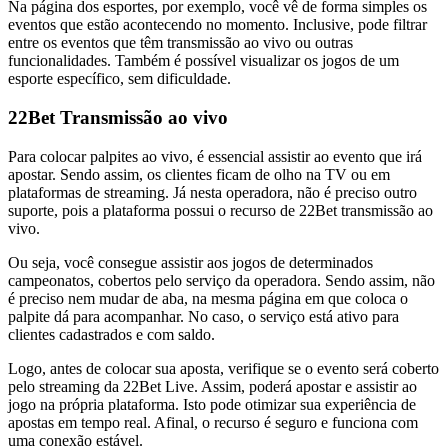
Na página dos esportes, por exemplo, você vê de forma simples os
eventos que estão acontecendo no momento. Inclusive, pode filtrar
entre os eventos que têm transmissão ao vivo ou outras
funcionalidades. Também é possível visualizar os jogos de um
esporte específico, sem dificuldade.
22Bet Transmissão ao vivo
Para colocar palpites ao vivo, é essencial assistir ao evento que irá
apostar. Sendo assim, os clientes ficam de olho na TV ou em
plataformas de streaming. Já nesta operadora, não é preciso outro
suporte, pois a plataforma possui o recurso de 22Bet transmissão ao
vivo.
Ou seja, você consegue assistir aos jogos de determinados
campeonatos, cobertos pelo serviço da operadora. Sendo assim, não
é preciso nem mudar de aba, na mesma página em que coloca o
palpite dá para acompanhar. No caso, o serviço está ativo para
clientes cadastrados e com saldo.
Logo, antes de colocar sua aposta, verifique se o evento será coberto
pelo streaming da 22Bet Live. Assim, poderá apostar e assistir ao
jogo na própria plataforma. Isto pode otimizar sua experiência de
apostas em tempo real. Afinal, o recurso é seguro e funciona com
uma conexão estável.