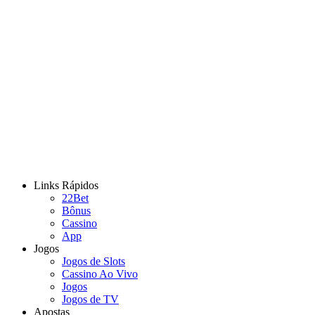
Links Rápidos
22Bet
Bônus
Cassino
App
Jogos
Jogos de Slots
Cassino Ao Vivo
Jogos
Jogos de TV
Apostas