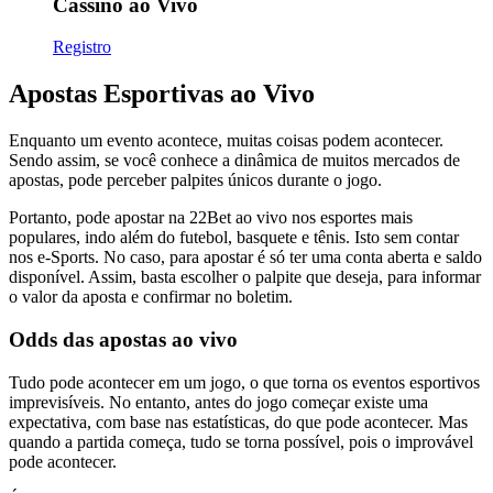
Cassino ao Vivo
Registro
Apostas Esportivas ao Vivo
Enquanto um evento acontece, muitas coisas podem acontecer.
Sendo assim, se você conhece a dinâmica de muitos mercados de
apostas, pode perceber palpites únicos durante o jogo.
Portanto, pode apostar na 22Bet ao vivo nos esportes mais
populares, indo além do futebol, basquete e tênis. Isto sem contar
nos e-Sports. No caso, para apostar é só ter uma conta aberta e saldo
disponível. Assim, basta escolher o palpite que deseja, para informar
o valor da aposta e confirmar no boletim.
Odds das apostas ao vivo
Tudo pode acontecer em um jogo, o que torna os eventos esportivos
imprevisíveis. No entanto, antes do jogo começar existe uma
expectativa, com base nas estatísticas, do que pode acontecer. Mas
quando a partida começa, tudo se torna possível, pois o improvável
pode acontecer.