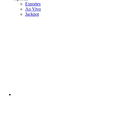
Esportes
Ao Vivo
Jackpot